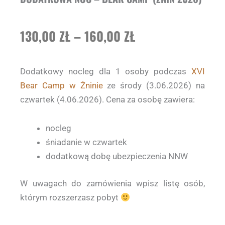
ZAKRES
130,00
ZŁ
–
160,00
ZŁ
CEN:
Dodatkowy nocleg dla 1 osoby podczas
XVI
OD
Bear Camp w Żninie
ze środy (3.06.2026) na
130,00 ZŁ
czwartek (4.06.2026). Cena za osobę zawiera:
DO
nocleg
160,00 ZŁ
śniadanie w czwartek
dodatkową dobę ubezpieczenia NNW
W uwagach do zamówienia wpisz listę osób,
którym rozszerzasz pobyt