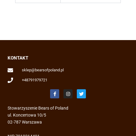
KONTAKT
sklep@bearsofpoland.pl
+48791979721
F
I
T
a
n
w
c
s
i
e
t
t
Stowarzyszenie Bears of Poland
b
a
t
o
g
e
ul. Koncertowa 10/5
o
r
r
02-787 Warszawa
k
a
-
m
f