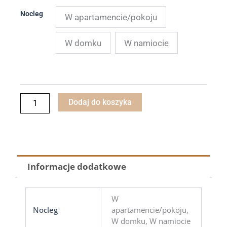
ilość
Nocleg
W apartamencie/pokoju
Dodatkowa
noc
-
W domku
W namiocie
Bear
Camp
(Żnin
2026)
Dodaj do koszyka
Informacje dodatkowe
W
Nocleg
apartamencie/pokoju,
W domku, W namiocie