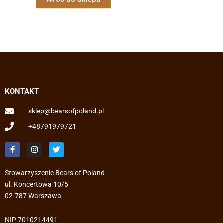
KONTAKT
sklep@bearsofpoland.pl
+48791979721
F
I
T
a
n
w
c
s
i
e
t
t
Stowarzyszenie Bears of Poland
b
a
t
o
g
e
ul. Koncertowa 10/5
o
r
r
02-787 Warszawa
k
a
-
m
f
NIP 7010214491