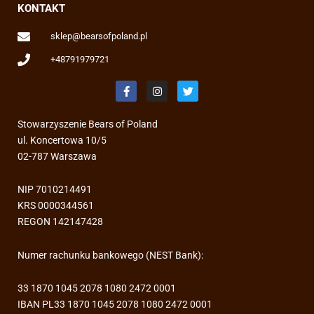
KONTAKT
sklep@bearsofpoland.pl
+48791979721
F
I
T
a
n
w
c
s
i
e
t
t
Stowarzyszenie Bears of Poland
b
a
t
o
g
e
ul. Koncertowa 10/5
o
r
r
02-787 Warszawa
k
a
-
m
f
NIP 7010214491
KRS 0000344561
REGON 142147428
Numer rachunku bankowego (NEST Bank):
33 1870 1045 2078 1080 2472 0001
IBAN PL33 1870 1045 2078 1080 2472 0001