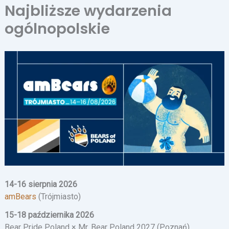
Najbliższe wydarzenia
ogólnopolskie
14-16 sierpnia 2026
amBears
(Trójmiasto)
15-18 października 2026
Bear Pride Poland × Mr. Bear Poland 2027 (Poznań)