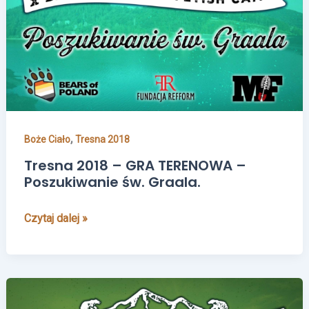
GRA
TERENOWA
–
Poszukiwanie
św.
Graala.
,
Boże Ciało
Tresna 2018
Tresna 2018 – GRA TERENOWA –
Poszukiwanie św. Graala.
Czytaj dalej »
Tresna
2018