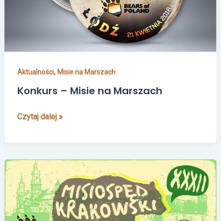
,
Aktualności
Misie na Marszach
Konkurs – Misie na Marszach
Czytaj dalej »
XXXII
Misiospęd
Krakowski
–
14