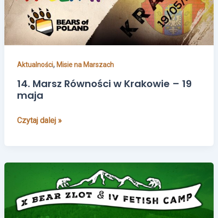
19
maja
,
Aktualności
Misie na Marszach
14. Marsz Równości w Krakowie – 19
maja
Czytaj dalej »
Tresna
2018
–
WYCIECZKA