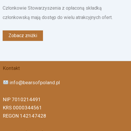
Członkowie Stowarzyszenia z opłaconą składką
członkowską mają dostęp do wielu atrakcyjnych ofert.
Zobacz zniżki
Facebook
Instagram
X
Threads
Kontakt
info@bearsofpoland.pl
NIP 7010214491
KRS 0000344561
REGON 142147428