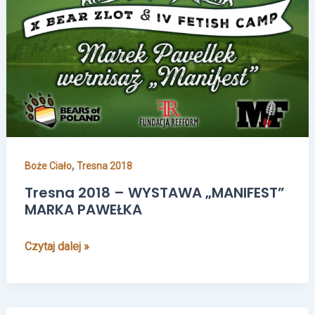
–
WYSTAWA
„MANIFEST”
MARKA
PAWEŁKA
,
Boże Ciało
Tresna 2018
Tresna 2018 – WYSTAWA „MANIFEST”
MARKA PAWEŁKA
Czytaj dalej »