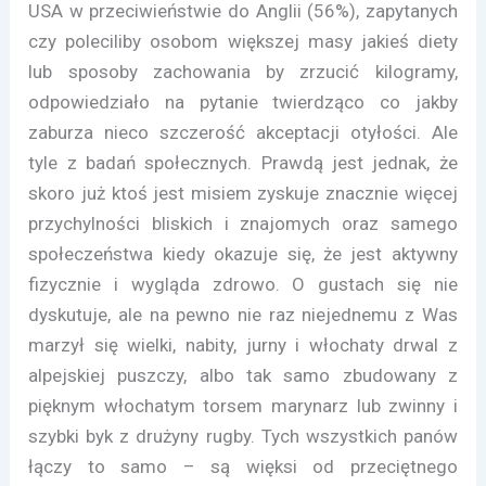
USA w przeciwieństwie do Anglii (56%), zapytanych
czy poleciliby osobom większej masy jakieś diety
lub sposoby zachowania by zrzucić kilogramy,
odpowiedziało na pytanie twierdząco co jakby
zaburza nieco szczerość akceptacji otyłości. Ale
tyle z badań społecznych. Prawdą jest jednak, że
skoro już ktoś jest misiem zyskuje znacznie więcej
przychylności bliskich i znajomych oraz samego
społeczeństwa kiedy okazuje się, że jest aktywny
fizycznie i wygląda zdrowo. O gustach się nie
dyskutuje, ale na pewno nie raz niejednemu z Was
marzył się wielki, nabity, jurny i włochaty drwal z
alpejskiej puszczy, albo tak samo zbudowany z
pięknym włochatym torsem marynarz lub zwinny i
szybki byk z drużyny rugby. Tych wszystkich panów
łączy to samo – są więksi od przeciętnego