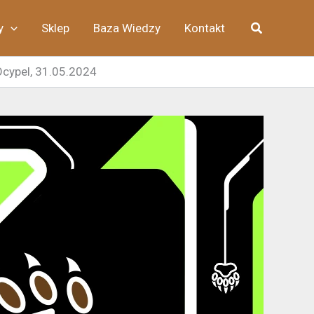
Szukaj
y
Sklep
Baza Wiedzy
Kontakt
Ocypel, 31.05.2024