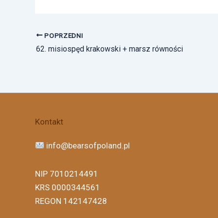
POPRZEDNI
62. misiospęd krakowski + marsz równości
Facebook
Instagram
X
Threads
Kontakt
info@bearsofpoland.pl
NIP 7010214491
KRS 0000344561
REGON 142147428