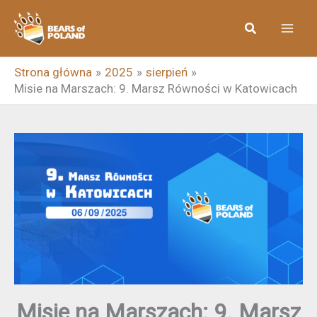
Przejdź
Szukaj
do
treści
Strona główna
2025
sierpień
Misie na Marszach: 9. Marsz Równości w Katowicach
Misie na Marszach: 9. Marsz