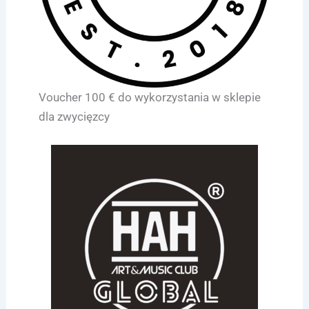
Voucher 100 € do wykorzystania w sklepie
dla zwycięzcy