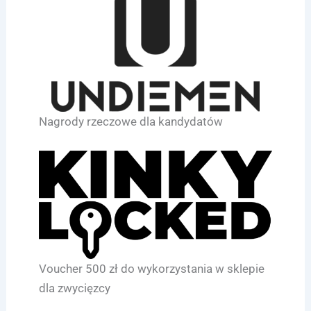
Nagrody rzeczowe dla kandydatów
Voucher 500 zł do wykorzystania w sklepie
dla zwycięzcy