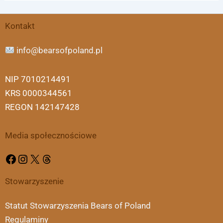
Facebook
Instagram
X
Threads
Kontakt
info@bearsofpoland.pl
NIP 7010214491
KRS 0000344561
REGON 142147428
Media społecznościowe
Stowarzyszenie
Statut Stowarzyszenia Bears of Poland
Regulaminy