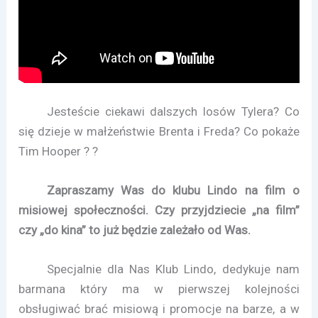
Jesteście ciekawi dalszych losów Tylera? Co
się dzieje w małżeństwie Brenta i Freda? Co pokaże
Tim Hooper ? ?
Zapraszamy Was do klubu Lindo na film o
misiowej społeczności. Czy przyjdziecie „na film”
czy „do kina” to już będzie zależało od Was.
Specjalnie dla Nas Klub Lindo, dedykuje nam
barmana który ma w pierwszej kolejności
obsługiwać brać misiową i promocje na barze, a w