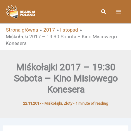
Przejdź
Szukaj
do
treści
Strona główna
2017
listopad
Miśkołajki 2017 – 19:30 Sobota – Kino Misiowego
Konesera
Miśkołajki 2017 – 19:30
Sobota – Kino Misiowego
Konesera
22.11.2017
•
Miśkołajki
,
Zloty
•
1 minute of reading