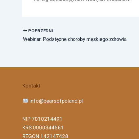
POPRZEDNI
Webinar: Podstępne choroby męskiego zdrowia
Facebook
Instagram
X
Threads
Kontakt
info@bearsofpoland.pl
NIP 7010214491
KRS 0000344561
REGON 142147428