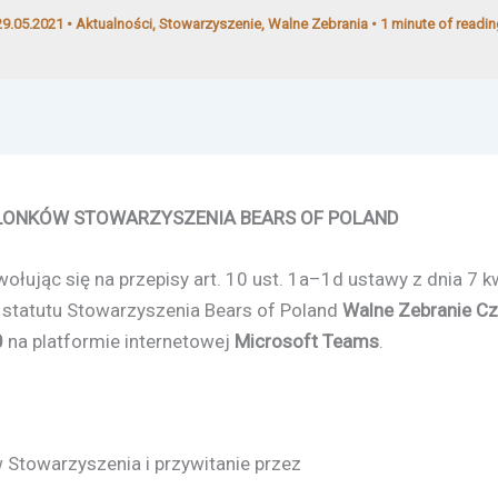
29.05.2021
•
Aktualności
,
Stowarzyszenie
,
Walne Zebrania
•
1 minute of readin
ZŁONKÓW
STOWARZYSZENIA BEARS OF POLAND
łując się na przepisy art. 10 ust. 1a–1d ustawy z dnia 7 
 4 statutu Stowarzyszenia Bears of Poland
Walne Zebranie C
0
na platformie internetowej
Microsoft Teams
.
Stowarzyszenia i przywitanie przez