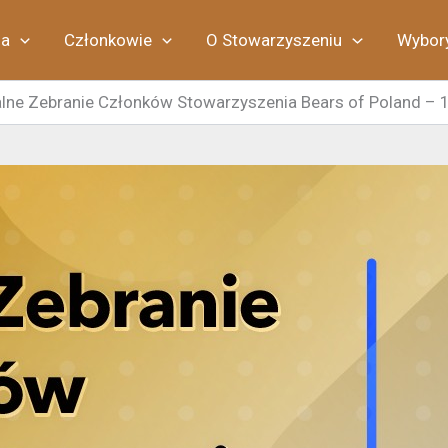
ia
Członkowie
O Stowarzyszeniu
Wybor
lne Zebranie Członków Stowarzyszenia Bears of Poland – 