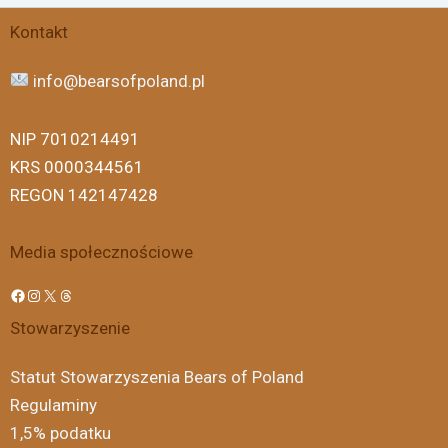
Facebook
Instagram
X
Threads
Kontakt
info@bearsofpoland.pl
NIP 7010214491
KRS 0000344561
REGON 142147428
Media społecznościowe
Stowarzyszenie
Statut Stowarzyszenia Bears of Poland
Regulaminy
1,5% podatku