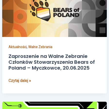
Zebranie
Członków
Stowarzyszenia
Bears
of
Poland
–
,
Aktualności
Walne Zebrania
Myczkowce,
20.06.2025
Zaproszenie na Walne Zebranie
Członków Stowarzyszenia Bears of
Poland – Myczkowce, 20.06.2025
Czytaj dalej »
Zaproszenie