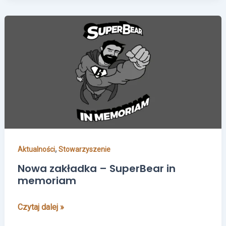
Nowa
zakładka
–
SuperBear
in
memoriam
,
Aktualności
Stowarzyszenie
Nowa zakładka – SuperBear in
memoriam
Czytaj dalej »