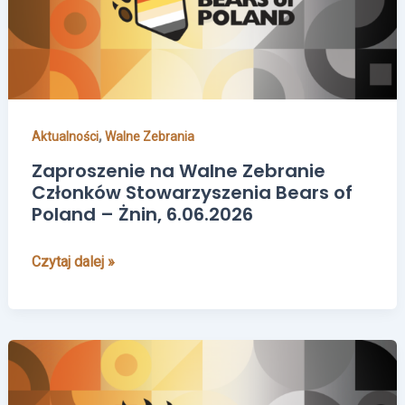
Członków
Stowarzyszenia
Bears
of
Poland
–
,
Aktualności
Walne Zebrania
Żnin,
6.06.2026
Zaproszenie na Walne Zebranie
Członków Stowarzyszenia Bears of
Poland – Żnin, 6.06.2026
Czytaj dalej »
Zaproszenie
na
Walne