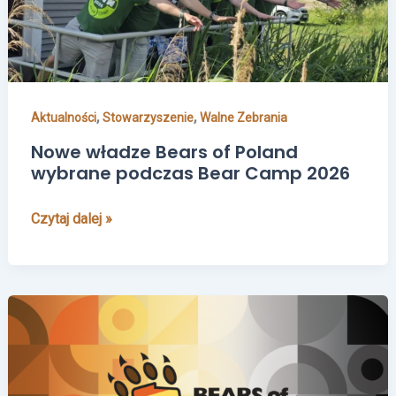
podczas
Bear
Camp
2026
,
,
Aktualności
Stowarzyszenie
Walne Zebrania
Nowe władze Bears of Poland
wybrane podczas Bear Camp 2026
Czytaj dalej »
Zaproszenie
na
Walne
Zebranie