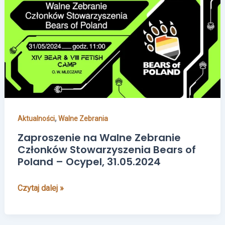
na
Walne
Zebranie
Członków
Stowarzyszenia
Bears
of
Poland
–
,
Aktualności
Walne Zebrania
Ocypel,
31.05.2024
Zaproszenie na Walne Zebranie
Członków Stowarzyszenia Bears of
Poland – Ocypel, 31.05.2024
Czytaj dalej »