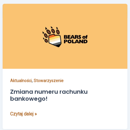
Zmiana
numeru
rachunku
bankowego!
,
Aktualności
Stowarzyszenie
Zmiana numeru rachunku
bankowego!
Czytaj dalej »