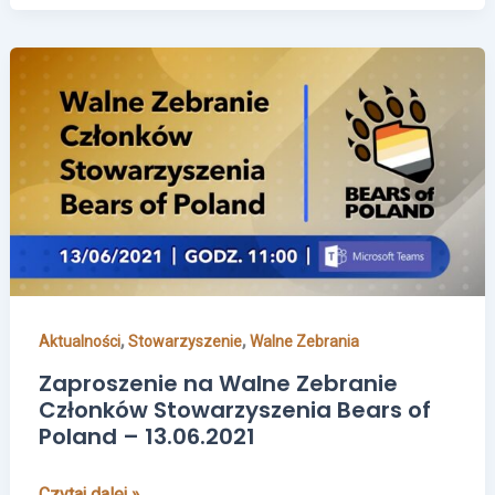
Zaproszenie
na
Walne
Zebranie
Członków
Stowarzyszenia
Bears
of
Poland
–
,
,
Aktualności
Stowarzyszenie
Walne Zebrania
13.06.2021
Zaproszenie na Walne Zebranie
Członków Stowarzyszenia Bears of
Poland – 13.06.2021
Czytaj dalej »