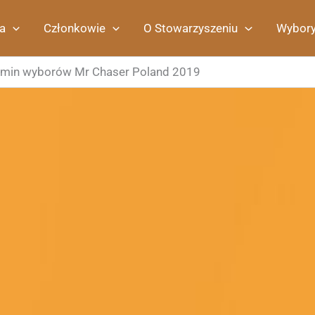
a
Członkowie
O Stowarzyszeniu
Wybor
amin wyborów Mr Chaser Poland 2019