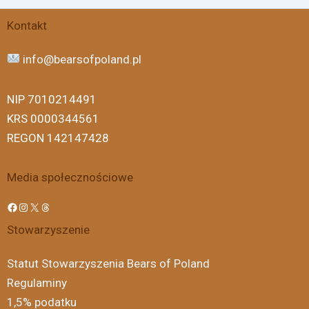
Facebook
Instagram
X
Threads
Kontakt
info@bearsofpoland.pl
NIP 7010214491
KRS 0000344561
REGON 142147428
Media społecznościowe
Stowarzyszenie
Statut Stowarzyszenia Bears of Poland
Regulaminy
1,5% podatku