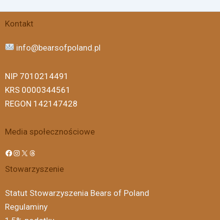
Facebook
Instagram
X
Threads
Kontakt
info@bearsofpoland.pl
NIP 7010214491
KRS 0000344561
REGON 142147428
Media społecznościowe
Stowarzyszenie
Statut Stowarzyszenia Bears of Poland
Regulaminy