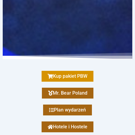
Kup pakiet PBW
Mr. Bear Poland
Plan wydarzeń
Hotele i Hostele